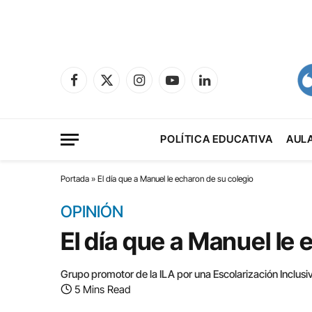
Facebook
X
Instagram
YouTube
LinkedIn
(Twitter)
POLÍTICA EDUCATIVA
AUL
Portada
»
El día que a Manuel le echaron de su colegio
OPINIÓN
El día que a Manuel le 
Grupo promotor de la ILA por una Escolarización Inclusi
5 Mins Read