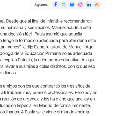
Facebook
X
Bluesky
Instagram
LinkedIn
RSS
Síguenos
(Twitter)
el. Desde que al final de Infantil le recomendaron
con su hermana y sus vecinos, Manuel acude a este
una decisión fácil, Paula asumió que aquella
no tengo la formación adecuada para atender a este
tan manos”, le dijo Elena, la tutora de Manuel. “Aquí
odología de la Educación Primaria no es adecuada
 le explicó Patricia, la orientadora educativa. Así que
a llevar a sus hijos a coles distintos, con lo que eso
s diarias.
los amigos con los que compartió los tres años de
, allí trabajan muy buenos profesionales. Pero hoy no
 reunión de urgencia y les ha dicho que una ley en
Educación Especial en Madrid de forma inminente,
s ordinarios. A Paula se le viene el mundo encima.