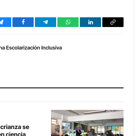
Bluesky
Facebook
Telegram
WhatsApp
LinkedIn
Copy
Link
na Escolarización Inclusiva
crianza se
en ciencia