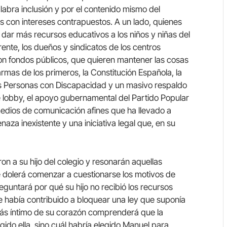
alabra inclusión y por el contenido mismo del
 con intereses contrapuestos. A un lado, quienes
e dar más recursos educativos a los niños y niñas del
frente, los dueños y sindicatos de los centros
on fondos públicos, que quieren mantener las cosas
mas de los primeros, la Constitución Española, la
s Personas con Discapacidad y un masivo respaldo
e lobby, el apoyo gubernamental del Partido Popular
dios de comunicación afines que ha llevado a
naza inexistente y una iniciativa legal que, en su
on a su hijo del colegio y resonarán aquellas
 Le dolerá comenzar a cuestionarse los motivos de
reguntará por qué su hijo no recibió los recursos
e había contribuido a bloquear una ley que suponía
 más íntimo de su corazón comprenderá que la
gido ella, sino cuál habría elegido Manuel para