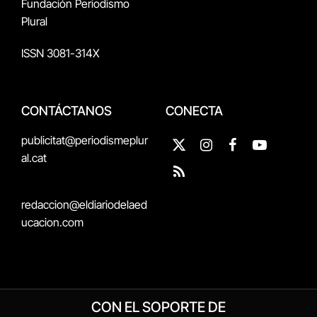
Fundación Periodismo
Plural
ISSN 3081-314X
CONTÁCTANOS
CONECTA
publicitat@periodismeplur
X
Instagram
Facebook
YouTube
al.cat
(Twitter)
RSS
redaccion@eldiariodelaed
ucacion.com
CON EL SOPORTE DE