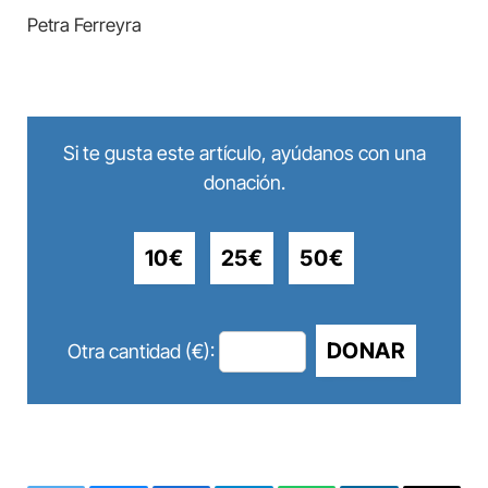
Petra Ferreyra
Si te gusta este artículo, ayúdanos con una
donación.
10€
25€
50€
DONAR
Otra cantidad (€):