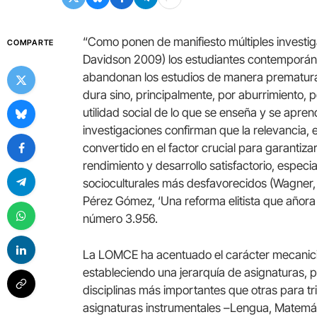
“Como ponen de manifiesto múltiples investi
COMPARTE
Davidson 2009) los estudiantes contemporáneo
abandonan los estudios de manera prematura p
dura sino, principalmente, por aburrimiento, p
utilidad social de lo que se enseña y se apre
investigaciones confirman que la relevancia, el
convertido en el factor crucial para garantiza
rendimiento y desarrollo satisfactorio, especi
socioculturales más desfavorecidos (Wagner, 
Pérez Gómez, ‘Una reforma elitista que añora 
número 3.956.
La LOMCE ha acentuado el carácter mecanicista
estableciendo una jerarquía de asignaturas, p
disciplinas más importantes que otras para tri
asignaturas instrumentales –Lengua, Matemát