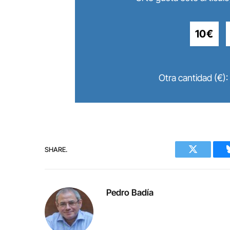
10€
Otra cantidad (€):
SHARE.
Twitter
Pedro Badía