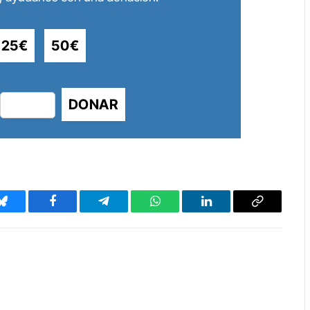
25€
50€
DONAR
Bluesky
Facebook
Telegram
WhatsApp
LinkedIn
Copy
Link