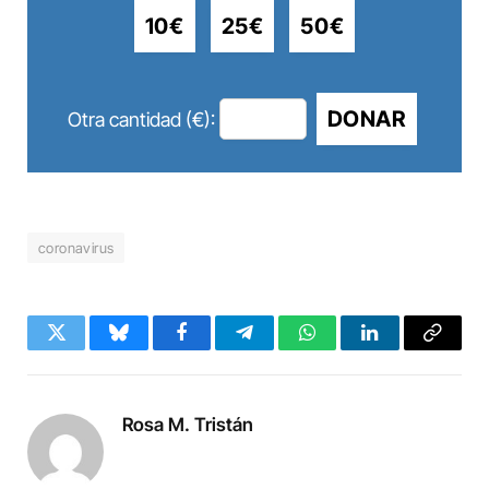
10€
25€
50€
DONAR
Otra cantidad (€):
coronavirus
Twitter
Bluesky
Facebook
Telegram
WhatsApp
LinkedIn
Copy
Link
Rosa M. Tristán