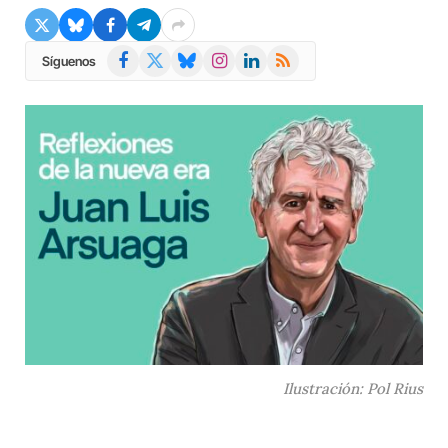
Facebook
X
Bluesky
Instagram
LinkedIn
RSS
Síguenos
(Twitter)
Ilustración: Pol Rius