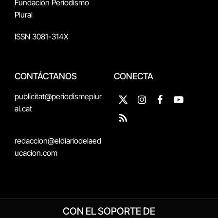
Fundación Periodismo
Plural
ISSN 3081-314X
CONTÁCTANOS
CONECTA
publicitat@periodismeplur
X
Instagram
Facebook
YouTube
al.cat
(Twitter)
RSS
redaccion@eldiariodelaed
ucacion.com
CON EL SOPORTE DE