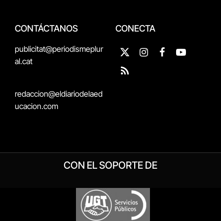
CONTÁCTANOS
CONECTA
publicitat@periodismeplur
X
Instagram
Facebook
YouTube
al.cat
(Twitter)
RSS
redaccion@eldiariodelaed
ucacion.com
CON EL SOPORTE DE