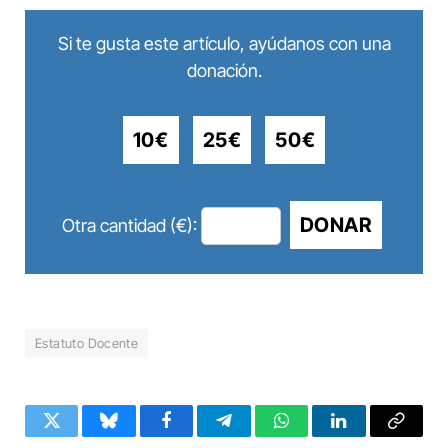
Si te gusta este artículo, ayúdanos con una
donación.
10€
25€
50€
DONAR
Otra cantidad (€):
Estatuto Docente
Twitter
Bluesky
Facebook
Telegram
WhatsApp
LinkedIn
Copy