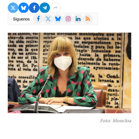
Facebook
X
Bluesky
Instagram
LinkedIn
RSS
Síguenos
(Twitter)
Foto: Moncloa