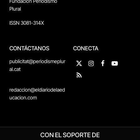
Fundación Periodismo
Plural
ISSN 3081-314X
CONTÁCTANOS
CONECTA
publicitat@periodismeplur
X
Instagram
Facebook
YouTube
al.cat
(Twitter)
RSS
redaccion@eldiariodelaed
ucacion.com
CON EL SOPORTE DE