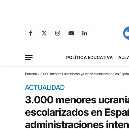
Facebook
X
Instagram
YouTube
LinkedIn
(Twitter)
POLÍTICA EDUCATIVA
AUL
Portada
»
3.000 menores ucranianos ya están escolarizados en España 
ACTUALIDAD
3.000 menores ucrani
escolarizados en Espa
administraciones inte