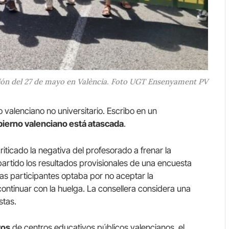
ión del 27 de mayo en València. Foto UGT Ensenyament PV
 valenciano no universitario. Escribo en un
bierno valenciano está atascada
.
iticado la negativa del profesorado a frenar la
rtido los resultados provisionales de una encuesta
as participantes optaba por no aceptar la
ontinuar con la huelga. La consellera considera una
stas.
vos
de centros educativos públicos valencianos, el