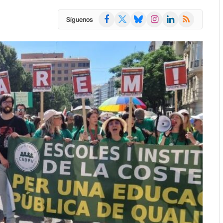
Facebook
X
Bluesky
Instagram
LinkedIn
RSS
Síguenos
(Twitter)