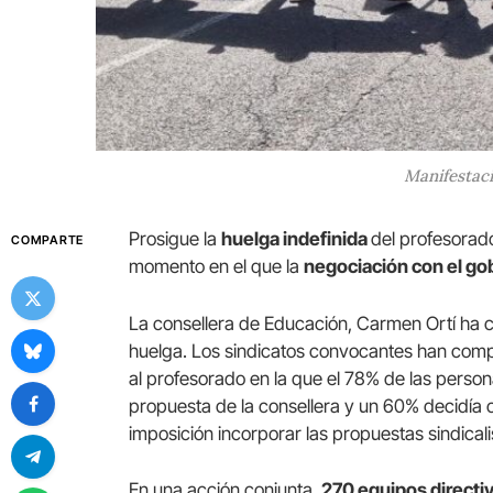
Manifestac
Prosigue la
huelga indefinida
del profesorado
COMPARTE
momento en el que la
negociación con el go
La consellera de Educación, Carmen Ortí ha cr
huelga. Los sindicatos convocantes han compa
al profesorado en la que el 78% de las person
propuesta de la consellera y un 60% decidía c
imposición incorporar las propuestas sindicali
En una acción conjunta,
270 equipos directi