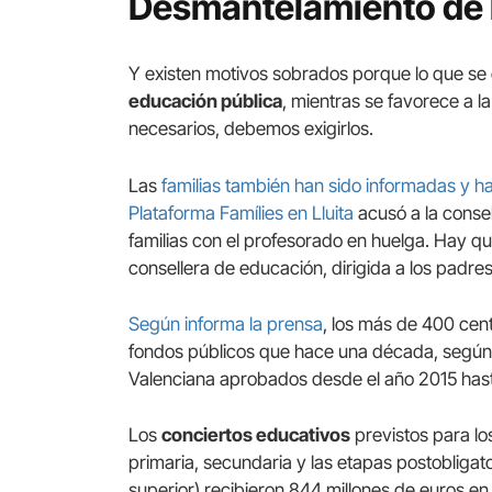
Desmantelamiento de l
Y existen motivos sobrados porque lo que se 
educación pública
, mientras se favorece a 
necesarios, debemos exigirlos.
Las
familias también han sido informadas y 
Plataforma Famílies en Lluita
acusó a la consel
familias con el profesorado en huelga. Hay qu
consellera de educación, dirigida a los padres
Según informa la prensa
, los más de 400 cen
fondos públicos que hace una década, según 
Valenciana aprobados desde el año 2015 hast
Los
conciertos educativos
previstos para lo
primaria, secundaria y las etapas postobligato
superior) recibieron 844 millones de euros en