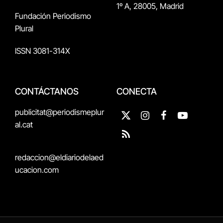
1º A, 28005, Madrid
Fundación Periodismo
Plural
ISSN 3081-314X
CONTÁCTANOS
CONECTA
publicitat@periodismeplur
X
Instagram
Facebook
YouTube
al.cat
(Twitter)
RSS
redaccion@eldiariodelaed
ucacion.com