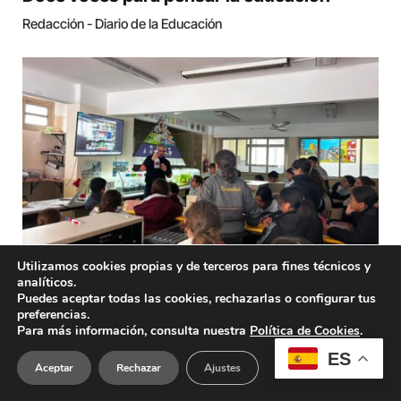
Redacción - Diario de la Educación
Utilizamos cookies propias y de terceros para fines técnicos y
EXPERIENCIA
analíticos.
Puedes aceptar todas las cookies, rechazarlas o configurar tus
REPORTAJE
preferencias.
Para más información, consulta nuestra
Política de Cookies
.
Cuando una planta habló de personas
ES
Aceptar
Rechazar
Ajustes
Sebastián Alberto Chiapella