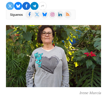
Facebook
X
Bluesky
Instagram
LinkedIn
RSS
Síguenos
(Twitter)
Irene Murcia