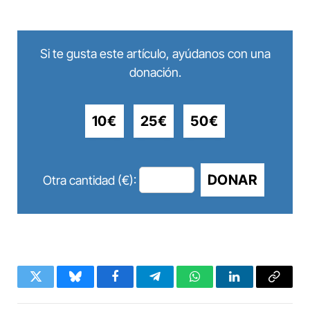
Si te gusta este artículo, ayúdanos con una
donación.
10€
25€
50€
DONAR
Otra cantidad (€):
Twitter
Bluesky
Facebook
Telegram
WhatsApp
LinkedIn
Copy
Link