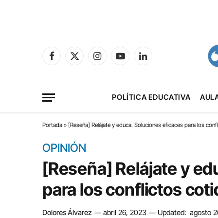
Facebook
X
Instagram
YouTube
LinkedIn
(Twitter)
POLÍTICA EDUCATIVA
AUL
Portada
»
[Reseña] Relájate y educa. Soluciones eficaces para los conf
OPINIÓN
[Reseña] Relájate y ed
para los conflictos cot
Dolores Álvarez
abril 26, 2023
Updated:
agosto 2