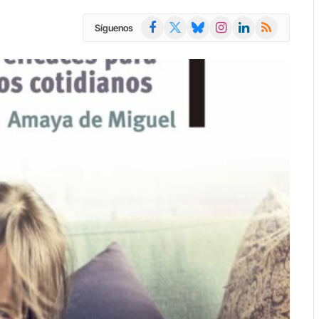
Facebook
X
Bluesky
Instagram
LinkedIn
RSS
Síguenos
(Twitter)