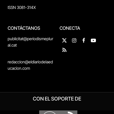
ISSN 3081-314X
CONTÁCTANOS
CONECTA
publicitat@periodismeplur
X
Instagram
Facebook
YouTube
al.cat
(Twitter)
RSS
redaccion@eldiariodelaed
ucacion.com
CON EL SOPORTE DE