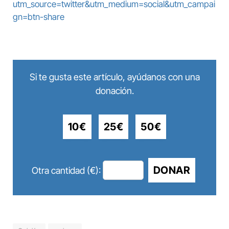
utm_source=twitter&utm_medium=social&utm_campai
gn=btn-share
Si te gusta este artículo, ayúdanos con una
donación.
10€
25€
50€
DONAR
Otra cantidad (€):