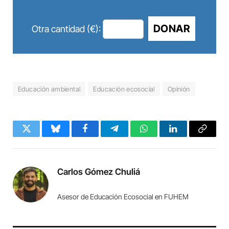
DONAR
Otra cantidad (€):
Educación ambiental
Educación ecosocial
Opinión
Twitter
Bluesky
Facebook
Telegram
WhatsApp
LinkedIn
Copy
Link
Carlos Gómez Chuliá
Asesor de Educación Ecosocial en FUHEM