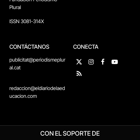
Plural
ISSN 3081-314X
CONTÁCTANOS
CONECTA
publicitat@periodismeplur
X
Instagram
Facebook
YouTube
al.cat
(Twitter)
RSS
redaccion@eldiariodelaed
ucacion.com
CON EL SOPORTE DE