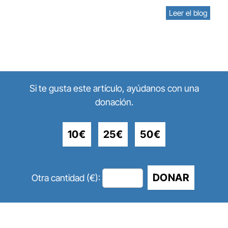
Leer el blog
Si te gusta este artículo, ayúdanos con una
donación.
10€
25€
50€
DONAR
Otra cantidad (€):