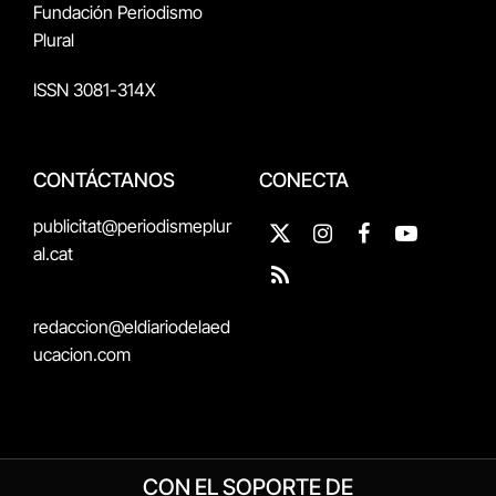
Fundación Periodismo
Plural
ISSN 3081-314X
CONTÁCTANOS
CONECTA
publicitat@periodismeplur
X
Instagram
Facebook
YouTube
al.cat
(Twitter)
RSS
redaccion@eldiariodelaed
ucacion.com
CON EL SOPORTE DE