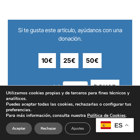
Si te gusta este artículo, ayúdanos con una
donación.
10€
25€
50€
DONAR
Otra cantidad (€):
Utilizamos cookies propias y de terceros para fines técnicos y
analíticos.
Puedes aceptar todas las cookies, rechazarlas o configurar tus
preferencias.
Para más información, consulta nuestra
Política de Cookies
.
ES
Aceptar
Rechazar
Ajustes
Twitter
Bluesky
Facebook
Telegram
WhatsApp
LinkedIn
Copy