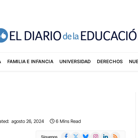
A
FAMILIA E INFANCIA
UNIVERSIDAD
DERECHOS
NU
ated:
agosto 26, 2024
6 Mins Read
Facebook
X
Bluesky
Instagram
LinkedIn
RSS
Síguenos