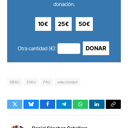
donación.
10€
25€
50€
DONAR
Otra cantidad (€):
EBAU
EVAU
PAU
selectividad
Twitter
Bluesky
Facebook
Telegram
WhatsApp
LinkedIn
Copy
Link