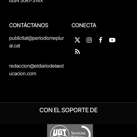
ISSN 3081-314X
CONTÁCTANOS
CONECTA
publicitat@periodismeplur
X
Instagram
Facebook
YouTube
al.cat
(Twitter)
RSS
redaccion@eldiariodelaed
ucacion.com
CON EL SOPORTE DE