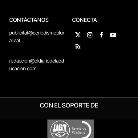
CONTÁCTANOS
CONECTA
publicitat@periodismeplur
X
Instagram
Facebook
YouTube
al.cat
(Twitter)
RSS
redaccion@eldiariodelaed
ucacion.com
CON EL SOPORTE DE