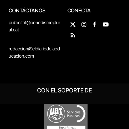
CONTÁCTANOS
CONECTA
publicitat@periodismeplur
X
Instagram
Facebook
YouTube
al.cat
(Twitter)
RSS
redaccion@eldiariodelaed
ucacion.com
CON EL SOPORTE DE