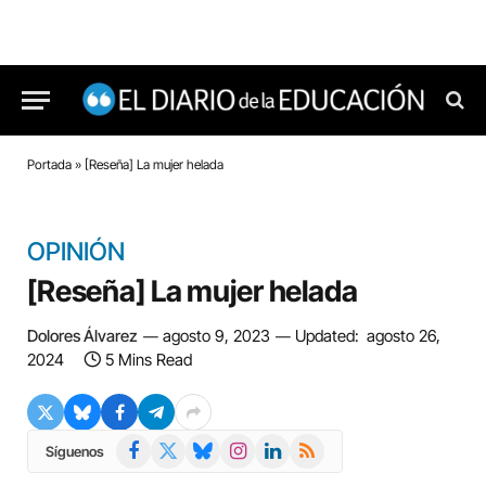
Portada
»
[Reseña] La mujer helada
OPINIÓN
[Reseña] La mujer helada
Dolores Álvarez
agosto 9, 2023
Updated:
agosto 26,
2024
5 Mins Read
Facebook
X
Bluesky
Instagram
LinkedIn
RSS
Síguenos
(Twitter)