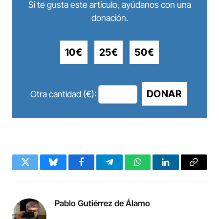
Si te gusta este artículo, ayúdanos con una
donación.
10€
25€
50€
DONAR
Otra cantidad (€):
Twitter
Bluesky
Facebook
Telegram
WhatsApp
LinkedIn
Copy
Link
Pablo Gutiérrez de Álamo