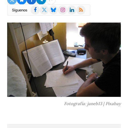
Facebook
X
Bluesky
Instagram
LinkedIn
RSS
Síguenos
(Twitter)
Fotografía: janeb13 | Pixabay