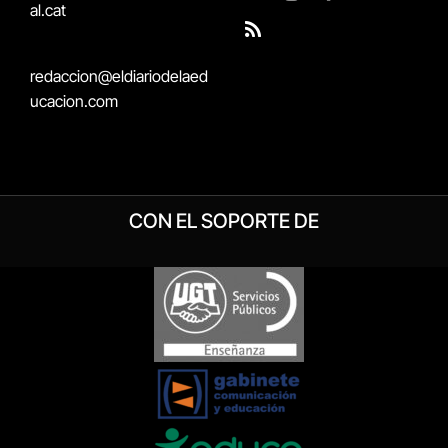
X
Instagram
Facebook
YouTube
al.cat
(Twitter)
RSS
redaccion@eldiariodelaed
ucacion.com
CON EL SOPORTE DE