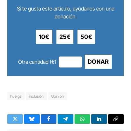
Si te gusta este artículo, ayúdanos con una
donación.
10€
25€
50€
DONAR
Otra cantidad (€):
huelga
inclusión
Opinión
Twitter
Bluesky
Facebook
Telegram
WhatsApp
LinkedIn
Copy