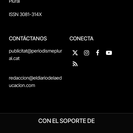
Plural
ISSN 3081-314X
CONTÁCTANOS
CONECTA
publicitat@periodismeplur
X
Instagram
Facebook
YouTube
al.cat
(Twitter)
RSS
redaccion@eldiariodelaed
ucacion.com
CON EL SOPORTE DE