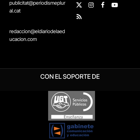
publicitat@periodismeplur
X
Instagram
Facebook
YouTube
al.cat
(Twitter)
RSS
redaccion@eldiariodelaed
ucacion.com
CON EL SOPORTE DE