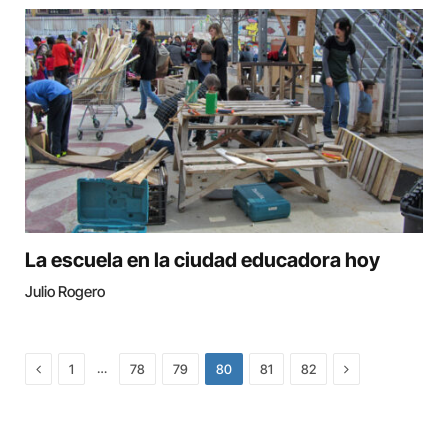
La escuela en la ciudad educadora hoy
Julio Rogero
Previous
Next
…
1
78
79
80
81
82