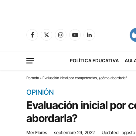
Facebook
X
Instagram
YouTube
LinkedIn
(Twitter)
POLÍTICA EDUCATIVA
AUL
Portada
»
Evaluación inicial por competencias, ¿cómo abordarla?
OPINIÓN
Evaluación inicial por
abordarla?
Mer Flores
septiembre 29, 2022
Updated:
agosto