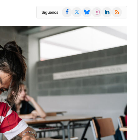
Facebook
X
Bluesky
Instagram
LinkedIn
RSS
Síguenos
(Twitter)