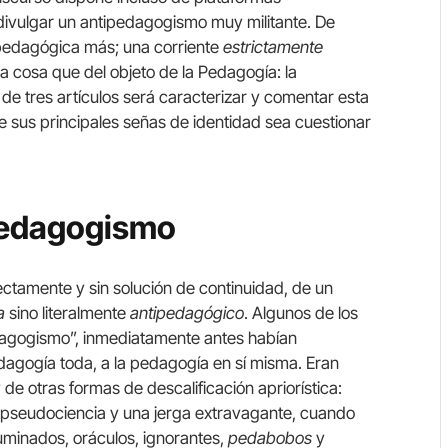
 divulgar un antipedagogismo muy militante. De
 pedagógica más; una corriente
estrictamente
a cosa que del objeto de la Pedagogía: la
de tres artículos será caracterizar y comentar esta
e sus principales señas de identidad sea cuestionar
pedagogismo
ectamente y sin solución de continuidad, de un
a
sino literalmente
antipedagógico
. Algunos de los
edagogismo”, inmediatamente antes habían
dagogía toda, a la pedagogía en sí misma. Eran
e otras formas de descalificación apriorística:
a pseudociencia y una jerga extravagante, cuando
luminados, oráculos, ignorantes,
pedabobos
y