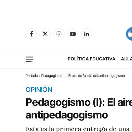
Facebook
X
Instagram
YouTube
LinkedIn
(Twitter)
POLÍTICA EDUCATIVA
AUL
Portada
»
Pedagogismo (I): El aire de familia del antipedagogismo
OPINIÓN
Pedagogismo (I): El aire
antipedagogismo
Esta es la primera entrega de una 