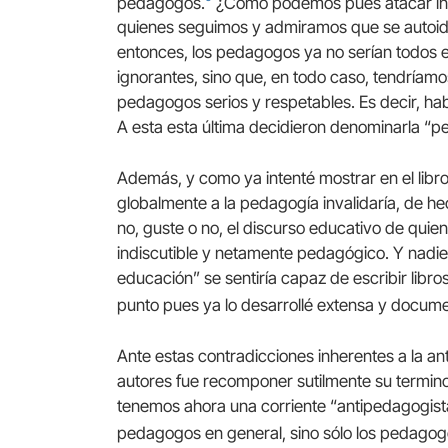
pedagogos.
¿Cómo podemos pues atacar indi
quienes seguimos y admiramos que se autoide
entonces, los pedagogos ya no serían todos 
ignorantes, sino que, en todo caso, tendríamo
pedagogos serios y respetables. Es decir, ha
A esta esta última decidieron denominarla “
Además, y como ya intenté mostrar en el libro 
globalmente a la pedagogía invalidaría, de he
no, guste o no, el discurso educativo de qui
indiscutible y netamente pedagógico. Y nadie
educación” se sentiría capaz de escribir libro
punto pues ya lo desarrollé extensa y docume
Ante estas contradicciones inherentes a la an
autores fue recomponer sutilmente su termino
tenemos ahora una corriente “antipedagogista
pedagogos en general, sino sólo los pedago