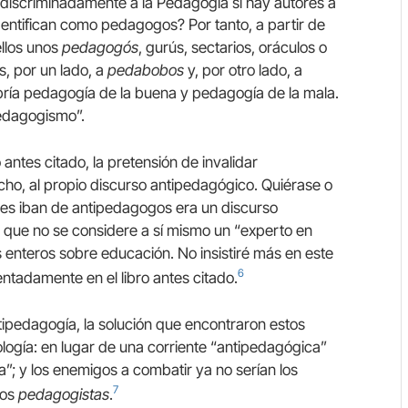
scriminadamente a la Pedagogía si hay autores a
ntifican como pedagogos? Por tanto, a partir de
ellos unos
pedagogós
, gurús, sectarios, oráculos o
s, por un lado, a
pedabobos
y, por otro lado, a
bría pedagogía de la buena y pedagogía de la mala.
pedagogismo”.
antes citado, la pretensión de invalidar
cho, al propio discurso antipedagógico. Quiérase o
enes iban de antipedagogos era un discurso
 que no se considere a sí mismo un “experto en
s enteros sobre educación. No insistiré más en este
6
ntadamente en el libro antes citado.
tipedagogía, la solución que encontraron estos
logía: en lugar de una corriente “antipedagógica”
”; y los enemigos a combatir ya no serían los
7
gos
pedagogistas
.