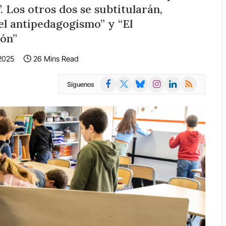
Los otros dos se subtitularán,
del antipedagogismo” y “El
zón”
 2025
26 Mins Read
Facebook
X
Bluesky
Instagram
LinkedIn
RSS
Síguenos
(Twitter)