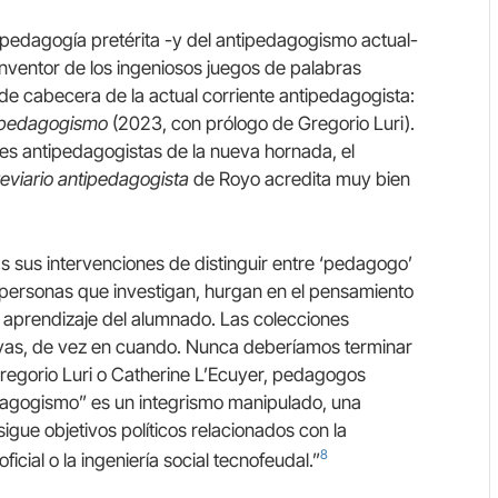
ipedagogía pretérita -y del antipedagogismo actual-
inventor de los ingeniosos juegos de palabras
s de cabecera de la actual corriente antipedagogista:
 pedagogismo
(2023, con prólogo de Gregorio Luri).
res antipedagogistas de la nueva hornada, el
eviario antipedagogista
de Royo acredita muy bien
s sus intervenciones de distinguir entre ‘pedagogo’
personas que investigan, hurgan en el pensamiento
l aprendizaje del alumnado. Las colecciones
joyas, de vez en cuando. Nunca deberíamos terminar
Gregorio Luri o Catherine L’Ecuyer, pedagogos
agogismo” es un integrismo manipulado, una
igue objetivos políticos relacionados con la
8
oficial o la ingeniería social tecnofeudal.”