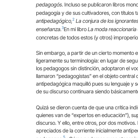
pedagogós
. Incluso se publicaron libros mo
pedagogía y de sus cultivadores, con títulos
2
antipedagógico,
La conjura de los ignorante
3
enseñanza.
En mi libro
La moda reaccionaria
concretas de todos estos (y otros) improperio
Sin embargo, a partir de un cierto momento 
ligeramente su terminología: en lugar de seg
los pedagogos sin distinción, adoptaron el v
llamaron “pedagogistas” en el objeto central d
antipedagógica maquilló pues su lenguaje y s
de su discurso continuara siendo básicament
Quizá se dieron cuenta de que una crítica ind
quienes van de “expertos en educación”), sup
discurso. Y ello, entre otros, por dos motivos
apreciados de la corriente inicialmente anti
5