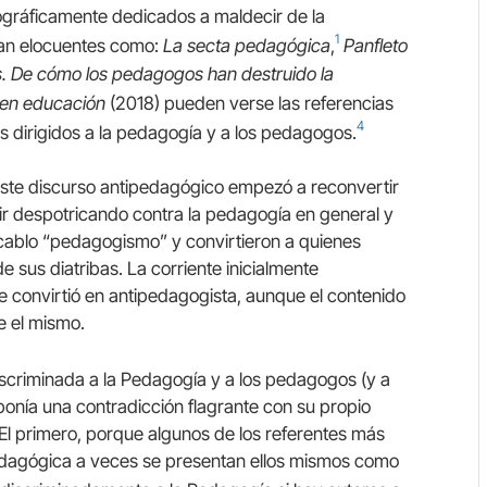
nográficamente dedicados a maldecir de la
1
 tan elocuentes como:
La secta pedagógica
,
Panfleto
s. De cómo los pedagogos han destruido la
 en educación
(2018) pueden verse las referencias
4
s dirigidos a la pedagogía y a los pedagogos.
este discurso antipedagógico empezó a reconvertir
uir despotricando contra la pedagogía en general y
ocablo “pedagogismo” y convirtieron a quienes
e sus diatribas. La corriente inicialmente
e convirtió en antipedagogista, aunque el contenido
e el mismo.
iscriminada a la Pedagogía y a los pedagogos (y a
onía una contradicción flagrante con su propio
. El primero, porque algunos de los referentes más
pedagógica a veces se presentan ellos mismos como